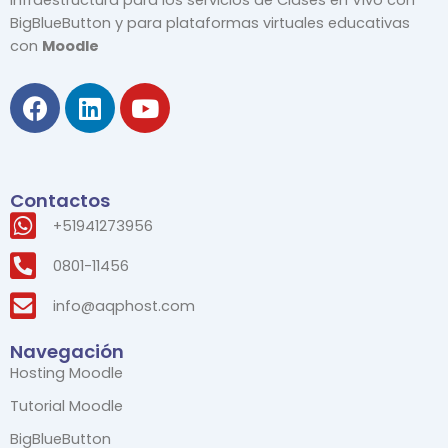
BigBlueButton y para plataformas virtuales educativas
con
Moodle
F
L
Y
a
i
o
c
n
u
e
k
t
b
e
u
Contactos
o
d
b
+51941273956
o
i
e
k
n
0801-11456
info@aqphost.com
Navegación
Hosting Moodle
Tutorial Moodle
BigBlueButton