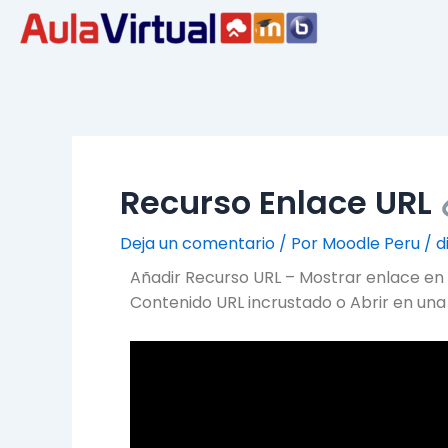
Ir
Navegación
al
de
contenido
entradas
Recurso Enlace URL
Deja un comentario
/ Por
Moodle Peru
/
d
Añadir Recurso URL – Mostrar enlace en
Contenido URL incrustado o Abrir en un