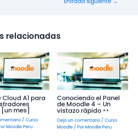
Entrada siguiente
→
s relacionadas
 Cloud A1 para
Conociendo el Panel
stradores
de Moodle 4 – Un
 [un mes]
vistazo rápido
omentario
/
Curso
Deja un comentario
/
Curso
Por
Moodle Peru
Moodle
/ Por
Moodle Peru