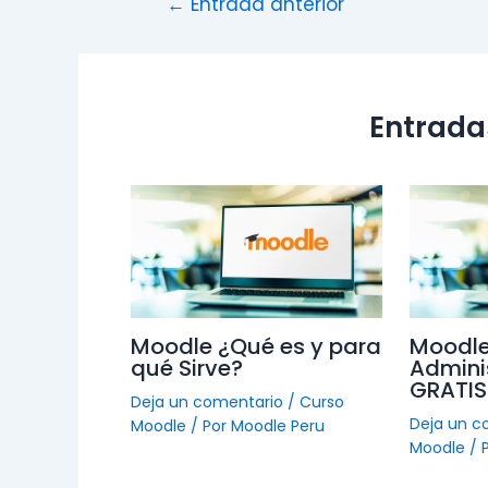
←
Entrada anterior
Entrada
Moodle ¿Qué es y para
Moodle
qué Sirve?
Admini
GRATIS
Deja un comentario
/
Curso
Deja un c
Moodle
/ Por
Moodle Peru
Moodle
/ 